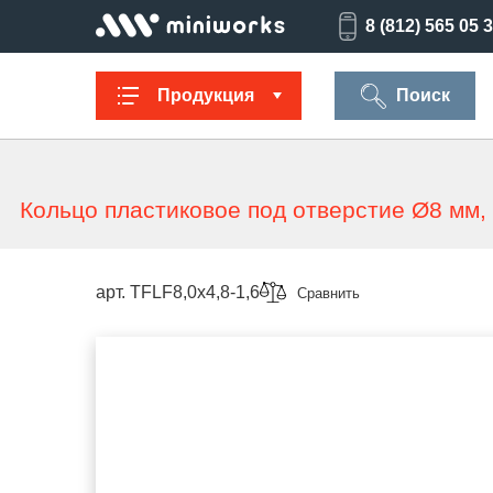
8 (812) 565 05 
Продукция
Поиск
Кольцо пластиковое под отверстие Ø8 мм, 
Заглушки для
Ультратонкие
Заглушки для
Опоры
труб
для отверстий
отверстий
резьбов
арт. TFLF8,0x4,8-1,6
Сравнить
Техническая
Универсальные
Регулируемые
Заглушки
фурнитура
опоры
опоры
опоро
Колпачки на
Переходники и
Латодержатели
Мебельн
болт/гайку
соединители
опоры