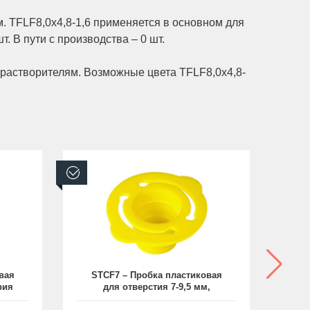
. TFLF8,0x4,8-1,6 применяется в основном для
. В пути с производства – 0 шт.
 растворителям. Возможные цвета TFLF8,0x4,8-
В наличии
В н
вая
STCF7 – Пробка пластиковая
рия
для отверстия 7-9,5 мм,
п
серия STCF