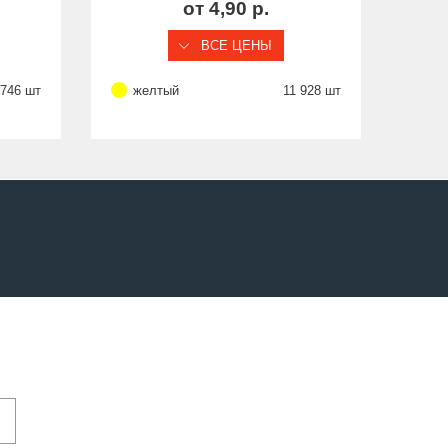
от 4,90 р.
ВСЕ ЦЕНЫ
 746 шт
желтый
11 928 шт
ж