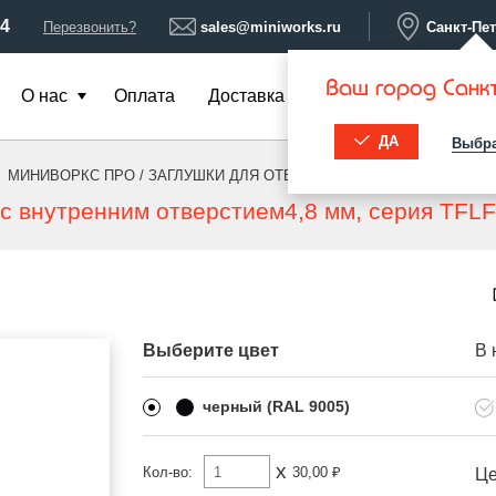
34
Перезвонить?
sales@miniworks.ru
Санкт-Пе
Ваш город Санк
О нас
Оплата
Доставка
Контакты
ДА
Выбра
МИНИВОРКС ПРО
/
ЗАГЛУШКИ ДЛЯ ОТВЕРСТИЙ
/
ПОД ОТВЕРСТИЕ
с внутренним отверстием4,8 мм, серия TFLF,
Фиксаторы с
Фиксаторы с
Пробки
Термостойкие
Для
ые
винтом
гайкой
универсальные
изделия
 с
Опоры для
Наконечники
Подпятники
Колесные опоры
М
й
уголков
Выберите цвет
В 
черный (RAL 9005)
ые
Под конфирмат,
Термоусадка
Шайбы, втулки
Конструкции
Ком
саморезы, TORX
МАФ
x
Кол-во:
30,00 ₽
Ц