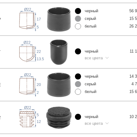
Ø22
черный
56 
серый
15 
Р
17
белый
26 
5
Ø22
черный
11 
22
Т
все цвета
13.5
Ø22
черный
14 
серый
4 
Е
20
белый
15 
2
Ø22
5
черный
10 
2
12
все цвета