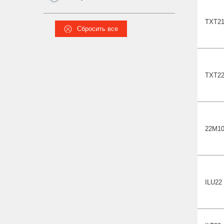
TXT2
Сбросить все
TXT
2
22М1
ILU
22