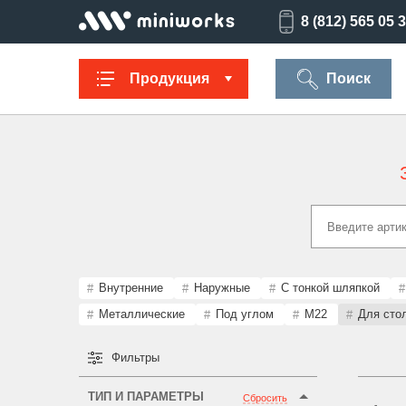
8 (812) 565 05 
Продукция
Поиск
Заглушки для
Ультратонкие
Заглушки для
Опоры
труб
для отверстий
отверстий
резьбов
Техническая
Универсальные
Регулируемые
Заглушки
фурнитура
опоры
опоры
опоро
Внутренние
Наружные
С тонкой шляпкой
Металлические
Под углом
М22
Для сто
Фильтры
Колпачки на
Переходники и
Латодержатели
Мебельн
болт/гайку
соединители
опоры
ТИП И ПАРАМЕТРЫ
Сбросить