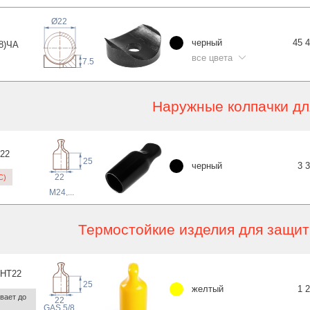
Ø22
черный
45 
8)
ЧА
все цвета
7.5
Наружные колпачки дл
22
25
черный
3 
22
C)
M24
,...
Термостойкие изделия для защи
HT
22
25
желтый
1 
ает до 
22
5/8
 GAS