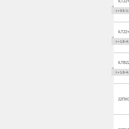
ILT22
t = 0.5−1.
ILT22
t = 1.8−4.
ILTB2
t = 1.8−4.
22П
Х