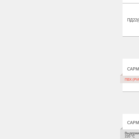
ПД22(
CAPM
ПВХ (PV
CAPM
Выдержив
220 °С