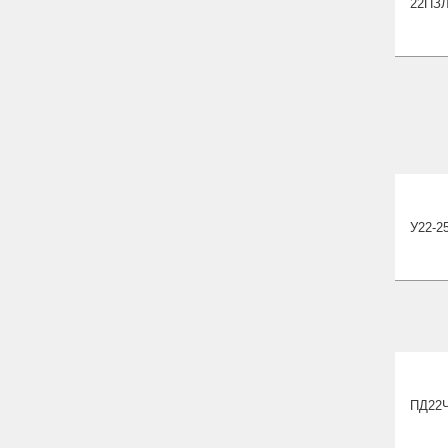
22ПЗ
У22-2
ПД22