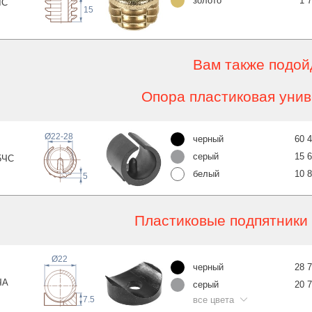
золото
1 
ЛС
15
Вам также подой
Опора пластиковая уни
Ø22-28
черный
60 
серый
15 
5
ЧС
белый
10 
5
Пластиковые подпятники
Ø22
черный
28 
ЧА
серый
20 
все цвета
7.5