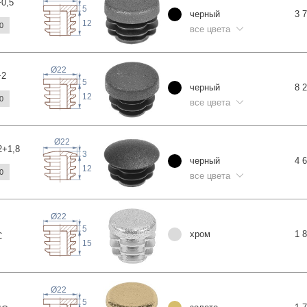
+0
,5
5
черный
3 
12
0
все цвета
Ø22
+2
5
черный
8 
12
0
все цвета
Ø22
2+1
,8
3
черный
4 
12
0
все цвета
Ø22
5
хром
1 
С
15
Ø22
5