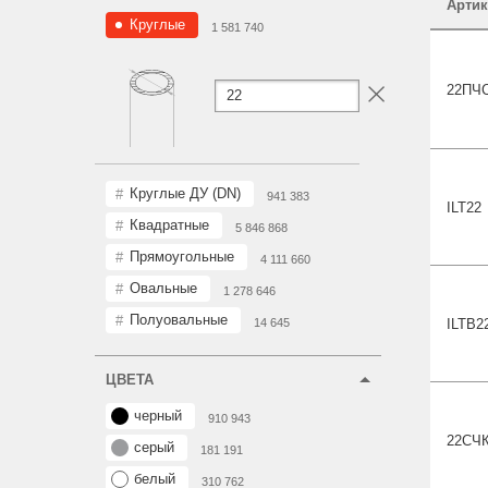
Артик
Круглые
1 581 740
22П
Ч
Круглые ДУ (DN)
941 383
ILT
22
Квадратные
5 846 868
Прямоугольные
4 111 660
Овальные
1 278 646
Полуовальные
ILTB
2
14 645
ЦВЕТА
черный
910 943
22С
Ч
серый
181 191
белый
310 762