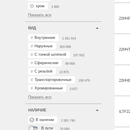
хром
1 882
Показать все
22Н
Ч
ВИД
Внутренние
1 261 914
Наружные
303 098
22Н
Ч
С тонкой шляпкой
107 932
Сферические
89 856
С резьбой
13 875
Транспортировочные
22Н
Ч
158 479
Хромированные
3 637
Показать все
НАЛИЧИЕ
ILTF
2
В наличии
1 581 740
В пути
70 000