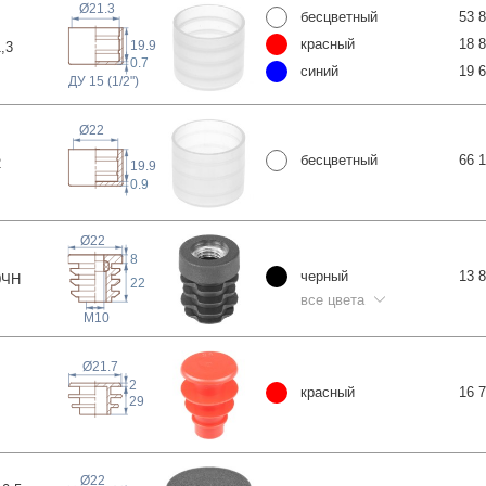
Ø21.3
бесцветный
53 
красный
18 
19.9
1
,3
0.7
синий
19 
ДУ 15 (1/2")
Ø22
бесцветный
66 
2
19.9
0.9
Ø22
8
черный
13 
0
ЧН
22
все цвета
M10
Ø21.7
2
красный
16 
29
Ø22