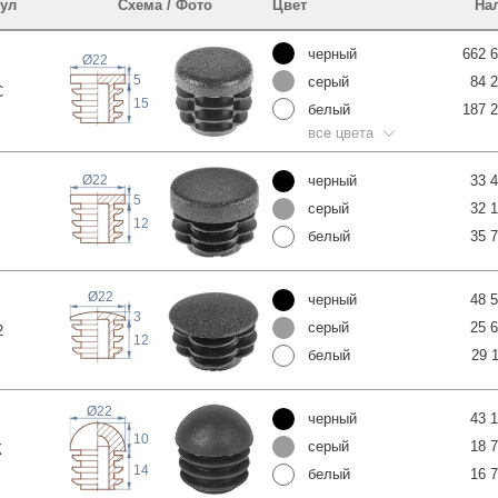
ул
Схема / Фото
Цвет
На
черный
662 
Ø22
5
серый
84 
С
15
белый
187 
все цвета
черный
33 
Ø22
5
серый
32 
12
белый
35 
Ø22
черный
48 
3
серый
25 
2
12
белый
29 
Ø22
черный
43 
10
серый
18 
К
14
белый
16 