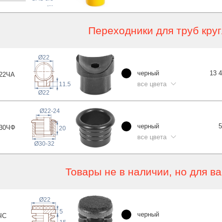
,...
Переходники для труб круг
Ø22
черный
13 
22
ЧА
все цвета
11.5
Ø22
Ø22-24
черный
5
30
ЧФ
20
все цвета
Ø30-32
Товары не в наличии, но для в
Ø22
5
черный
ЧС