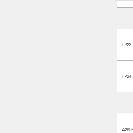
ПР22-
ПР24-
22ФП