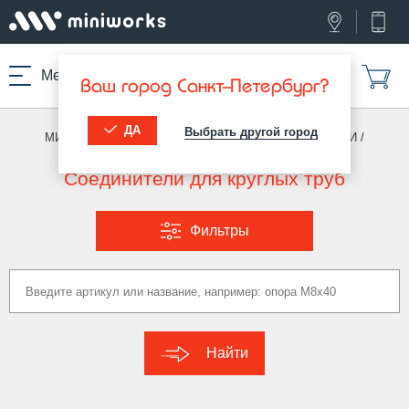
Меню
Ваш город Санкт-Петербург?
ДА
Выбрать другой город
МИНИВОРКС ПРО
/
ПЕРЕХОДНИКИ И СОЕДИНИТЕЛИ
/
СОЕДИНИТЕЛИ (КРУГ)
Соединители для круглых труб
Фильтры
Найти