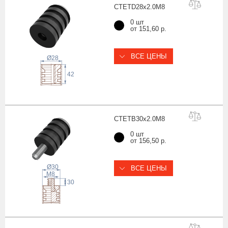
CTETD28x2.0
M8
0 шт
от 151,60 р.
ВСЕ ЦЕНЫ
Ø28
42
CTETB30x2.0
M8
0 шт
от 156,50 р.
Ø30
ВСЕ ЦЕНЫ
 M
8
30