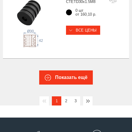
CTETD30x1.5
M8
0 шт
от 160,10 р.
ВСЕ ЦЕНЫ
Ø30
42
Показать ещё
1
2
3