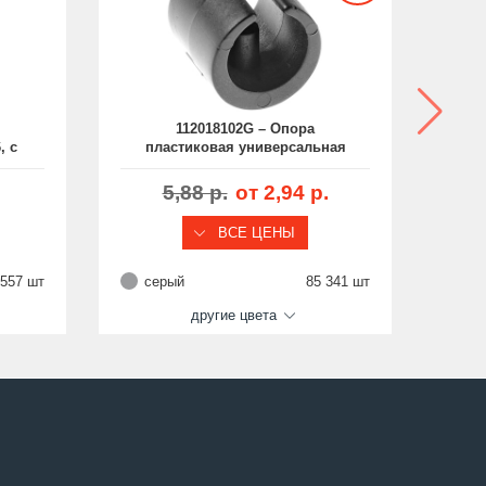
112018102G – Опора
, с
пластиковая универсальная
Ø14-16, серия SP
5,88 р.
от 2,94 р.
ВСЕ ЦЕНЫ
 557 шт
серый
85 341 шт
че
другие цвета