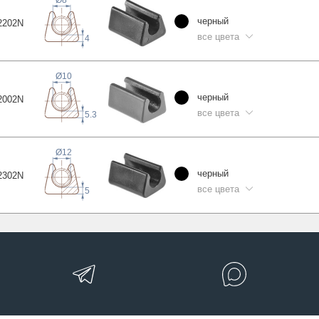
черный
220
2N
все цвета
4
Ø10
черный
200
2N
все цвета
5.3
Ø12
черный
230
2N
все цвета
5