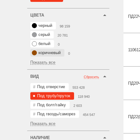
ЦВЕТА
ПД22
черный
98 159
серый
20 781
белый
0
11061
коричневый
0
Показать все
ВИД
Сбросить
ПД20
Под отверстие
553 428
Под трубу/пруток
118 940
Под болт/гайку
2 603
Под гвоздь/саморез
454 547
ПД22(
Показать все
НАЛИЧИЕ