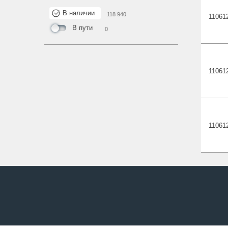
В наличии
118 940
11061
В пути
0
11061
11061