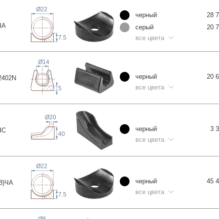
Ø22
черный
28 
ЧА
серый
20 
все цвета
7.5
Ø14
черный
20 
240
2N
все цвета
5
Ø20
черный
3 
ЧС
40
все цвета
Ø22
черный
45 
8)
ЧА
все цвета
7.5
Ø8