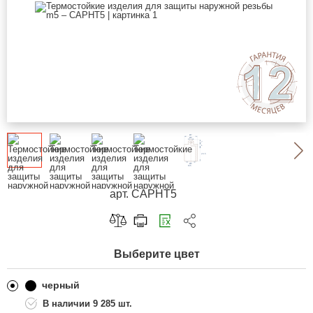
арт. CAPHT5
Скопировать ссылку
Выберите цвет
Telegram
ВКонтакте
черный
9 285 шт.
Одноклассники