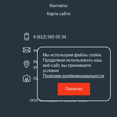
Контакты
Карта сайта
8 (812) 565 05 34
sales@miniworks.ru
Мы используем файлы
cookie
.
Продолжая использовать наш
Россия, Санкт-Петербург,
веб-сайт, вы принимаете
улица Маршала Новикова, 28Е
условия
Политики конфиденциальности
Пн – Пт: с 9:00 до 18:00
Понятно
ООО Миниворкс ПРО
,
2022
- 2026