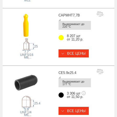
M12
CAPMHT7,
7B
Выдерживает до 
220 °С
8 207 шт
от 11,20 р.
25
7.7
ВСЕ ЦЕНЫ
 UNF
5/16
M8
,...
CE5.9x25
.4
Выдерживает до 
177 °С
3 306 шт
i
от 11,50 р.
25.4
5.9
ВСЕ ЦЕНЫ
1/4
 UNF
M6
,...