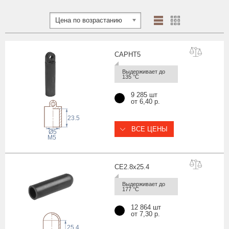
Цена по возрастанию
CAPH
T5
Выдерживает до 
135 °С
9 285 шт
от 6,40 р.
23.5
ВСЕ ЦЕНЫ
Ø5
M5
CE2.8x25
.4
Выдерживает до 
177 °С
12 864 шт
от 7,30 р.
25.4