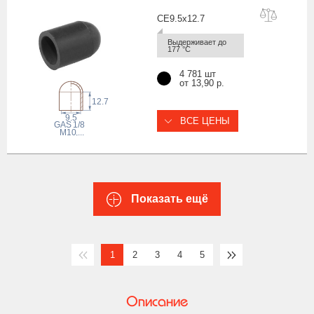
CE9.5x12
.7
Выдерживает до 
177 °С
4 781 шт
от 13,90 р.
12.7
9.5
ВСЕ ЦЕНЫ
1/8
 GAS
M10
,...
Показать ещё
1
2
3
4
5
Описание