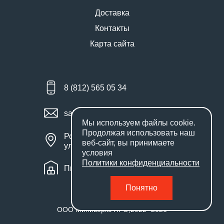
Доставка
Контакты
Карта сайта
8 (812) 565 05 34
sales@miniworks.ru
Мы используем файлы
cookie
.
Продолжая использовать наш
Россия, Санкт-Петербург,
веб-сайт, вы принимаете
улица Маршала Новикова, 28Е
условия
Политики конфиденциальности
Пн – Пт: с 9:00 до 18:00
Понятно
ООО Миниворкс ПРО
,
2022
- 2026