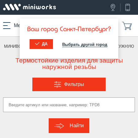
Меню
Ваш город Санкт-Петербург?
ДА
Выбрать другой город
МИНИВОРКС ПРО
/
ТЕРМОСТОЙКИЕ ИЗДЕЛИЯ
/
ПОД НАРУЖНУЮ
РЕЗЬБУ
Термостойкие изделия для защиты
наружной резьбы
Фильтры
Найти