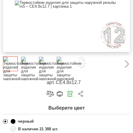
арт. CE4.8x12.7
Скопировать ссылку
Выберите цвет
Telegram
ВКонтакте
черный
21 388 шт.
Одноклассники