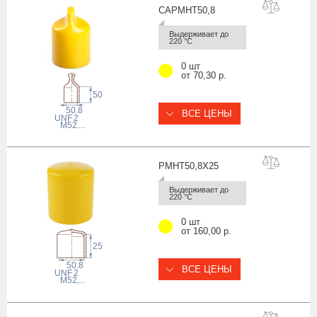
CAPMHT50
,8
Выдерживает до 
220 °С
0 шт
от 70,30 р.
50
50.8
ВСЕ ЦЕНЫ
 UNF
2
M52
,...
PMHT50,8X
25
Выдерживает до 
220 °С
0 шт
от 160,00 р.
25
50.8
ВСЕ ЦЕНЫ
 UNF
2
M52
,...