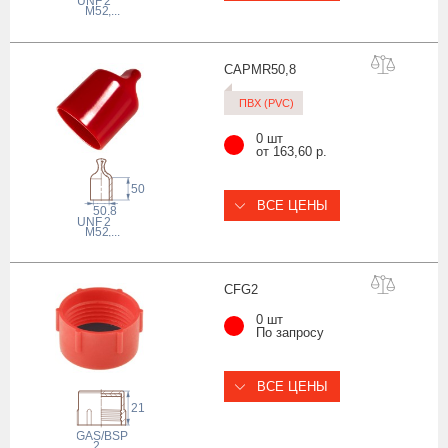
 UNF
2
M52
,...
CAPMR50
,8
ПВХ (PVC)
0 шт
от 163,60 р.
50
ВСЕ ЦЕНЫ
50.8
 UNF
2
M52
,...
CF
G2
0 шт
По запросу
ВСЕ ЦЕНЫ
21
 GAS/BSP
2