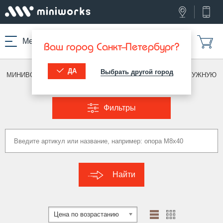
Меню
Ваш город Санкт-Петербург?
ДА
Выбрать другой город
МИНИВОРКС ПРО
/
ТЕРМОСТОЙКИЕ ИЗДЕЛИЯ
/
ПОД НАРУЖНУЮ
РЕЗЬБУ
Фильтры
Найти
Цена по возрастанию