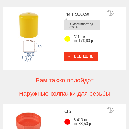
PMHT50,8X
50
Выдерживает до 
220 °С
511 шт
от 176,60 р.
50
50.8
ВСЕ ЦЕНЫ
 UNF
2
M52
,...
Вам также подойдет
Наружные колпачки для резьбы
C
F2
8 410 шт
от 33,50 р.