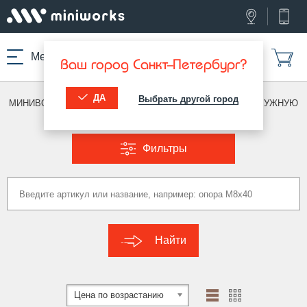
Меню
Ваш город Санкт-Петербург?
ДА
Выбрать другой город
МИНИВОРКС ПРО
/
ТЕРМОСТОЙКИЕ ИЗДЕЛИЯ
/
ПОД НАРУЖНУЮ
РЕЗЬБУ
Фильтры
Найти
Цена по возрастанию