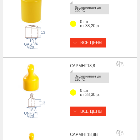
Выдерживает до 
220 °С
0 шт
от 38,20 р.
13
19.1
ВСЕ ЦЕНЫ
3/4
 GAS
M20
,...
CAPMHT18
,8
Выдерживает до 
220 °С
0 шт
от 38,30 р.
13
18.8
ВСЕ ЦЕНЫ
 UNF
3/4
M20
,...
CAPMHT18,
8B