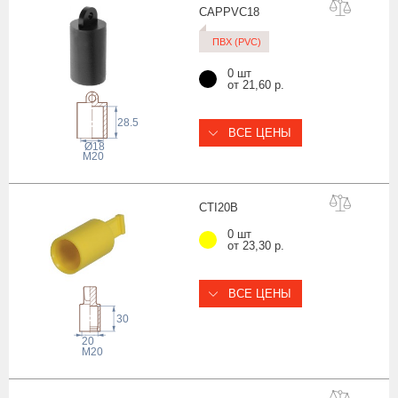
CAPPVC
18
ПВХ (PVC)
0 шт
от 21,60 р.
28.5
ВСЕ ЦЕНЫ
Ø18
M20
CTI2
0B
0 шт
от 23,30 р.
ВСЕ ЦЕНЫ
30
20
M20