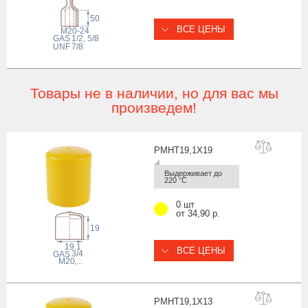
50
ВСЕ ЦЕНЫ
M20-24
 GAS
1/2, 5/8
 UNF
7/8
Товары не в наличии, но для вас мы
произведем!
PMHT19,1X
19
Выдерживает до 
220 °С
0 шт
от 34,90 р.
19
19.1
ВСЕ ЦЕНЫ
3/4
 GAS
M20
,...
PMHT19,1X
13