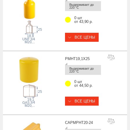
Выдерживает до 
220 °С
0 шт
от 43,90 р.
25
18.8
ВСЕ ЦЕНЫ
 UNF
3/4
M20
,...
PMHT19,1X
25
Выдерживает до 
220 °С
0 шт
от 44,50 р.
25
19.1
ВСЕ ЦЕНЫ
3/4
 GAS
M20
,...
CAPMPHT20-
24