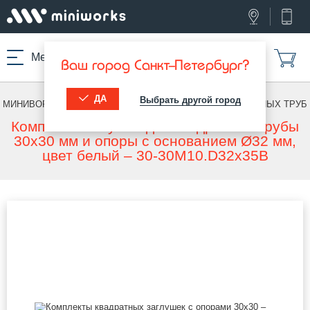
Меню
Ваш город Санкт-Петербург?
ДА
Выбрать другой город
МИНИВОРКС ПРО
/
ЗАГЛУШКИ С ОПОРОЙ
/
ДЛЯ КВАДРАТНЫХ ТРУБ
Комплект заглушки для квадратной трубы
30x30 мм и опоры с основанием Ø32 мм,
цвет белый – 30-30M10.D32x35B