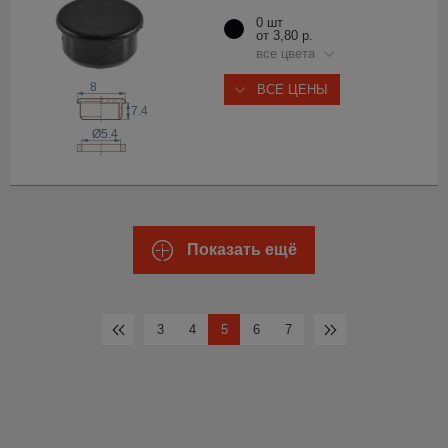
0 шт
от 3,80 р.
все цвета
8
ВСЕ ЦЕНЫ
7.4
Ø5.4
Показать ещё
3
4
5
6
7