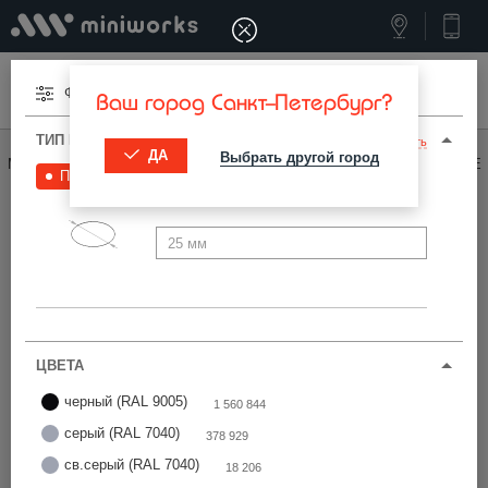
Меню
Фильтры
Ваш город Санкт-Петербург?
ТИП И ПАРАМЕТРЫ
Сбросить
ДА
Выбрать другой город
МИНИВОРКС ПРО
/
ЗАГЛУШКИ ДЛЯ ОТВЕРСТИЙ
/
ПОД ОТВЕРСТИЕ
Под отверстие
3 887 334
Мебельные заглушки для отверстий
Фильтры
ЦВЕТА
черный (RAL 9005)
Найти
1 560 844
серый (RAL 7040)
378 929
св.серый (RAL 7040)
18 206