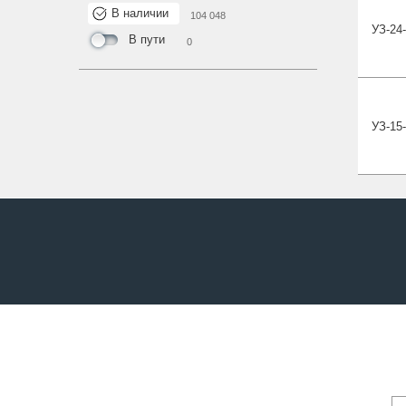
В наличии
104 048
УЗ-24-
В пути
0
УЗ-15-