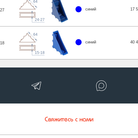
64
синий
17 
27
24-27
64
синий
40 
18
15-18
Свяжитесь с нами