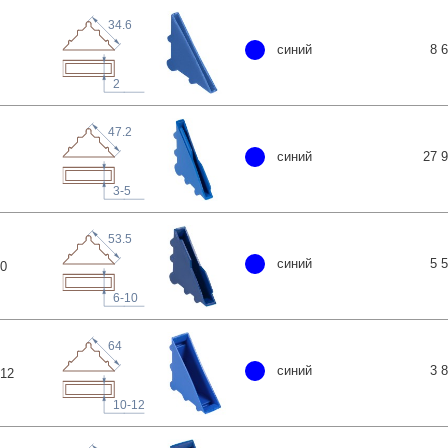
34.6
синий
8 
2
47.2
синий
27 
3-5
53.5
синий
5 
0
6-10
64
синий
3 
12
10-12