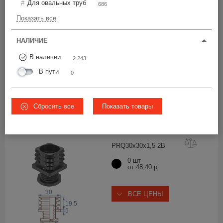
Для овальных труб
Цена по возрастанию
686
Показать все
PRQ30x30x1,5
-2
НАЛИЧИЕ
2 243 шт
В наличии
от 45,40 р.
2 243
В пути
0
30
ВСЕ ЦЕНЫ
19.5
5
Сбросить все
Показать товары
Ø28
PRQ30x30x1,5-
2B
0 шт
от 48,40 р.
30
ВСЕ ЦЕНЫ
19.5
5