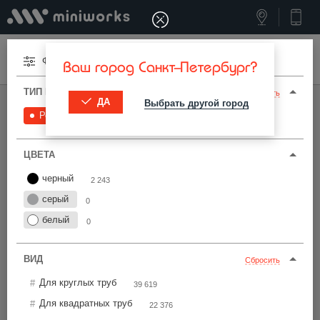
Меню
Фильтры
Ваш город Санкт-Петербург?
ТИП И ПАРАМЕТРЫ
Сбросить
ДА
Выбрать другой город
МИНИВОРКС ПРО
/
РЕГУЛИРУЕМЫЕ ОПОРЫ
/
РЕГУЛИРУЕМЫЕ
Регулируемые
2 243
Регулируемые опоры для труб
ЦВЕТА
Фильтры
черный
2 243
серый
0
белый
0
ВИД
Сбросить
Найти
Для круглых труб
39 619
Для квадратных труб
22 376