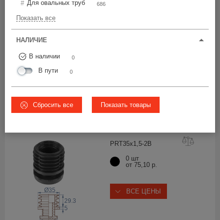
Для овальных труб
Цена по возрастанию
686
Показать все
PRT35x1,5
-2
НАЛИЧИЕ
0 шт
В наличии
от 56,90 р.
0
В пути
0
Ø35
ВСЕ ЦЕНЫ
29.3
5
Сбросить все
Показать товары
Ø28
PRT35x1,5-
2B
0 шт
от 75,10 р.
Ø35
ВСЕ ЦЕНЫ
29.3
5