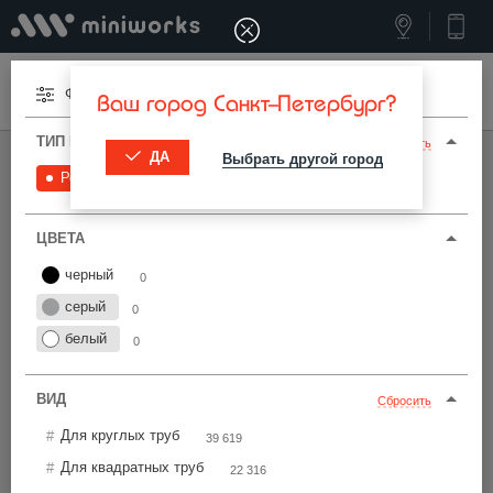
Меню
Фильтры
Ваш город Санкт-Петербург?
ТИП И ПАРАМЕТРЫ
Сбросить
ДА
Выбрать другой город
МИНИВОРКС ПРО
/
РЕГУЛИРУЕМЫЕ ОПОРЫ
/
РЕГУЛИРУЕМЫЕ
Регулируемые
0
Регулируемые опоры для труб
ЦВЕТА
Фильтры
черный
0
серый
0
белый
0
ВИД
Сбросить
Найти
Для круглых труб
39 619
Для квадратных труб
22 316