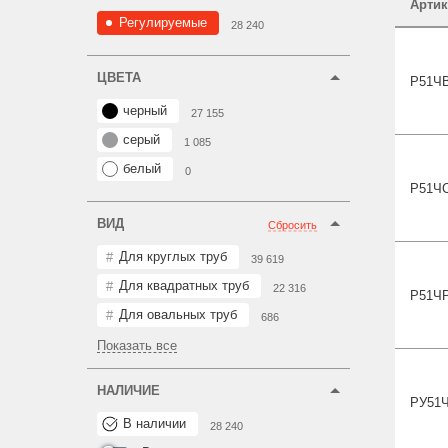
Артик
Регулируемые
28 240
ЦВЕТА
Р51
Ч
черный
27 155
серый
1 085
белый
0
Р51
Ч
ВИД
Сбросить
Для круглых труб
39 619
Для квадратных труб
22 316
Р51
Ч
Для овальных труб
686
Показать все
НАЛИЧИЕ
РУ51
В наличии
28 240