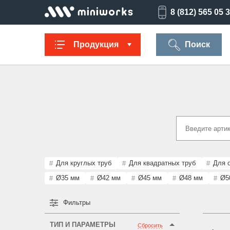
8 (812) 565 05 
Продукция
Поиск
Заглушки для
Ультратонкие
Заглушки для
Опоры
труб
для отверстий
отверстий
резьбов
Техническая
Универсальные
Регулируемые
Заглушки
фурнитура
опоры
опоры
опоро
Для круглых труб
Для квадратных труб
Для 
Ø35 мм
Ø42 мм
Ø45 мм
Ø48 мм
Ø5
Фильтры
Колпачки на
Переходники и
Латодержатели
Мебельн
болт/гайку
соединители
опоры
ТИП И ПАРАМЕТРЫ
Сбросить