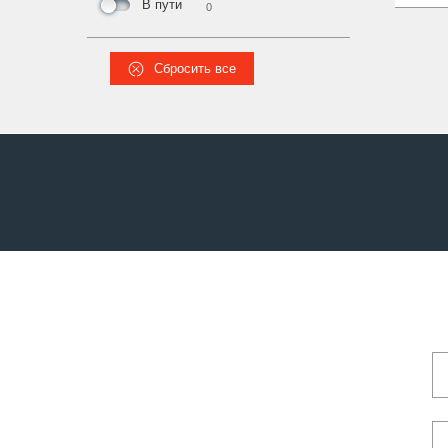
В пути
0
Сбросить все