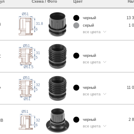
ул
Схема / Фото
Цвет
На
Ø51
черный
13 
31.8
В
серый
1 
6
все цвета
Ø51
31
черный
С
5
все цвета
Ø51.5
Ø51
32
черный
11 
Р
5
все цвета
Ø51
Ø51
черный
2 
ЧВ
32
6
все цвета