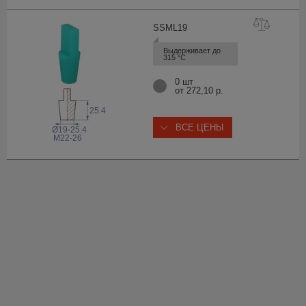
SSML
19
Выдерживает до 
315 °С
0 шт
от 272,10 р.
25.4
ВСЕ ЦЕНЫ
Ø19-25.4
M22-26