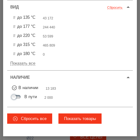
Цена по возрастанию
ВИД
Сбросить
до 135 °С
43 172
CAPMHT
22
до 177 °С
244 440
Выдерживает до 
до 220 °С
53 599
220 °С
до 315 °С
465 809
1 289 шт
i
от 42,90 р.
до 180 °С
0
25
Показать все
22
ВСЕ ЦЕНЫ
5/8
 GAS
,...
НАЛИЧИЕ
В наличии
13 183
TREC
22
В пути
2 000
Выдерживает до 
177 °С
579 шт
Сбросить все
Показать товары
от 68,30 р.
50.5
ВСЕ ЦЕНЫ
Ø22