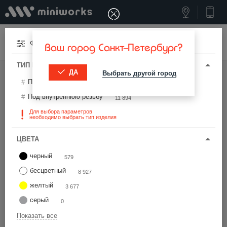
Меню
Фильтры
Ваш город Санкт-Петербург?
ТИП И ПАРАМЕТРЫ
ДА
Выбрать другой город
МИНИВОРКС ПРО
/
ТЕРМОСТОЙКИЕ ИЗДЕЛИЯ
Под наружную резьбу
1 289
Термостойкие изделия Ø22 мм
Под внутреннюю резьбу
11 894
Для выбора параметров
необходимо выбрать тип изделия
Фильтры
ЦВЕТА
черный
579
бесцветный
8 927
желтый
3 677
Найти
серый
0
Показать все