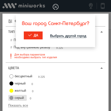
Меню
Фильтры
Ваш город Санкт-Петербург?
ТИП И ПАРАМЕТРЫ
ДА
Выбрать другой город
МИНИВОРКС ПРО
/
ТЕРМОСТОЙКИЕ ИЗДЕЛИЯ
Под наружную резьбу
0
Заглушка 3/4 дюйма внутренняя резьба
Под внутреннюю резьбу
9 225
Для выбора параметров
необходимо выбрать тип изделия
Фильтры
ЦВЕТА
бесцветный
9 225
черный
0
желтый
0
Найти
серый
0
Показать все