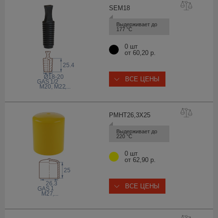
SEM
18
Выдерживает до 
177 °С
0 шт
от 60,20 р.
25.4
Ø18-20
ВСЕ ЦЕНЫ
 GAS
1/2
M20, M22
,...
PMHT26,3X
25
Выдерживает до 
220 °С
0 шт
от 62,90 р.
25
26.3
ВСЕ ЦЕНЫ
1
 GAS
M27
,...