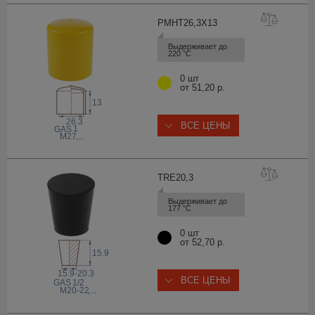
PMHT26,3X
13
Выдерживает до 
220 °С
0 шт
от 51,20 р.
13
26.3
ВСЕ ЦЕНЫ
1
 GAS
M27
,...
TRE20
,3
Выдерживает до 
177 °С
0 шт
от 52,70 р.
15.9
15.9-20.3
ВСЕ ЦЕНЫ
 GAS
1/2
M20-22
,...