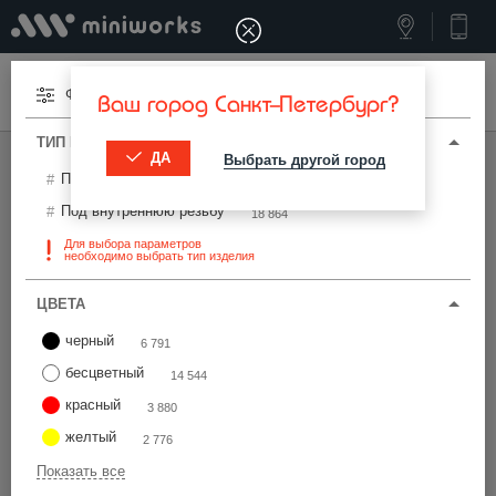
Меню
Фильтры
Ваш город Санкт-Петербург?
ТИП И ПАРАМЕТРЫ
ДА
Выбрать другой город
МИНИВОРКС ПРО
/
ТЕРМОСТОЙКИЕ ИЗДЕЛИЯ
Под наружную резьбу
12 262
Термостойкие изделия
Под внутреннюю резьбу
18 864
Для выбора параметров
необходимо выбрать тип изделия
Фильтры
ЦВЕТА
черный
6 791
бесцветный
14 544
красный
3 880
Найти
желтый
2 776
Показать все