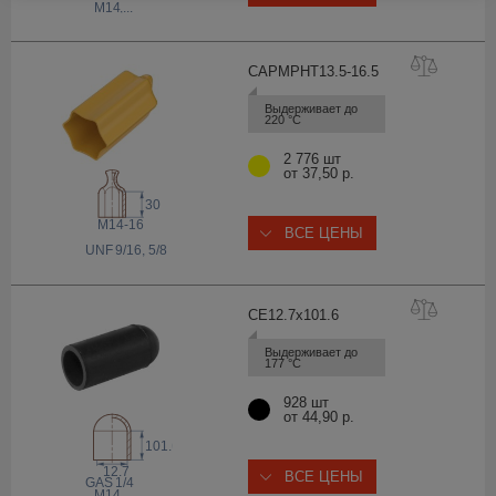
M14
,...
CAPMPHT13.5-16
.5
Выдерживает до 
220 °С
2 776 шт
от 37,50 р.
30
M14-16
ВСЕ ЦЕНЫ
 UNF
9/16, 5/8
CE12.7x101
.6
Выдерживает до 
177 °С
928 шт
от 44,90 р.
101.6
12.7
ВСЕ ЦЕНЫ
1/4
 GAS
M14
,...