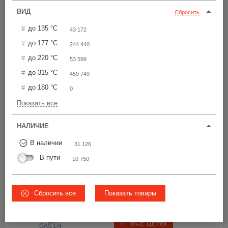
Цена по возрастанию
ВИД
Сбросить
до 135 °С
43 172
CAPHT
14
до 177 °С
244 440
Выдерживает до 
до 220 °С
53 599
135 °С
до 315 °С
459 749
2 959 шт
от 14,40 р.
до 180 °С
0
28.5
Показать все
ВСЕ ЦЕНЫ
Ø14
M14
НАЛИЧИЕ
В наличии
31 126
CE12.7x38
.1
В пути
10 750
Выдерживает до 
177 °С
1 726 шт
Сбросить все
Показать товары
от 25,00 р.
38.1
12.7
ВСЕ ЦЕНЫ
1/4
 GAS