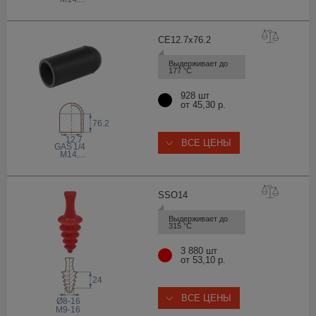
CE12.7x76
.2
Выдерживает до 
177 °С
928 шт
от 45,30 р.
76.2
12.7
ВСЕ ЦЕНЫ
1/4
 GAS
M14
,...
SSO
14
Выдерживает до 
315 °С
3 880 шт
от 53,10 р.
24
ВСЕ ЦЕНЫ
Ø8-16
M9-16