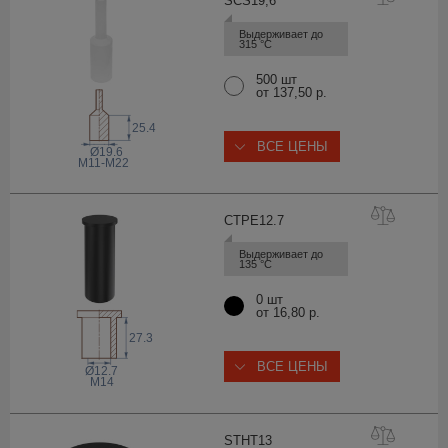
SCS19
,6
Выдерживает до 
315 °С
500 шт
от 137,50 р.
25.4
ВСЕ ЦЕНЫ
Ø19.6
M11-M22
CTPE12
.7
Выдерживает до 
135 °С
0 шт
от 16,80 р.
27.3
ВСЕ ЦЕНЫ
Ø12.7
M14
STHT
13