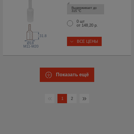
Выдерживает до 
315 °С
0 шт
от 148,20 р.
31.8
ВСЕ ЦЕНЫ
Ø18
M11-M20
Показать ещё
1
2