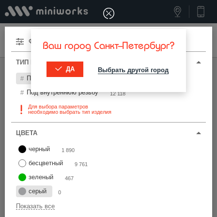
Меню
Фильтры
Ваш город Санкт-Петербург?
ТИП И ПАРАМЕТРЫ
ДА
Выбрать другой город
МИНИВОРКС ПРО
/
ТЕРМОСТОЙКИЕ ИЗДЕЛИЯ
Под наружную резьбу
0
Термостойкие изделия
Под внутреннюю резьбу
12 118
Для выбора параметров
необходимо выбрать тип изделия
Фильтры
ЦВЕТА
черный
1 890
бесцветный
9 761
зеленый
467
Найти
серый
0
Показать все