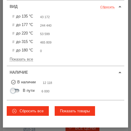
Цена по возрастанию
ВИД
Сбросить
до 135 °С
43 172
TREC17
,5
до 177 °С
244 440
Выдерживает до 
до 220 °С
53 599
177 °С
до 315 °С
465 809
1 890 шт
от 51,50 р.
до 180 °С
0
36.1
Показать все
ВСЕ ЦЕНЫ
Ø17.5
M18
НАЛИЧИЕ
В наличии
12 118
SSO
16
В пути
6 000
Выдерживает до 
315 °С
467 шт
i
Сбросить все
Показать товары
от 63,20 р.
25
ВСЕ ЦЕНЫ
Ø10-18