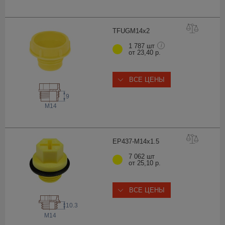
TFUGM14
x2
1 787 шт
i
от 23,40 р.
ВСЕ ЦЕНЫ
9
M14
EP437-M14x1
.5
7 062 шт
от 25,10 р.
ВСЕ ЦЕНЫ
10.3
M14