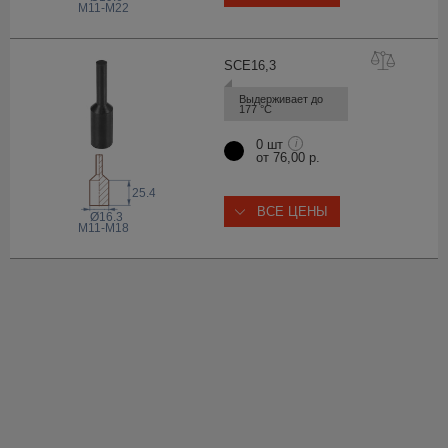
M11-M22
SCE16
,3
Выдерживает до 
177 °С
0 шт
i
от 76,00 р.
25.4
ВСЕ ЦЕНЫ
Ø16.3
M11-M18