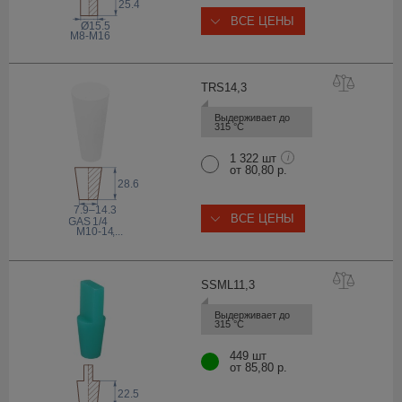
25.4
ВСЕ ЦЕНЫ
Ø15.5
M8-M16
TRS14
,3
Выдерживает до 
315 °С
1 322 шт
i
от 80,80 р.
28.6
7.9–14.3
ВСЕ ЦЕНЫ
 GAS
1/4
M10-14
,...
SSML11
,3
Выдерживает до 
315 °С
449 шт
от 85,80 р.
22.5