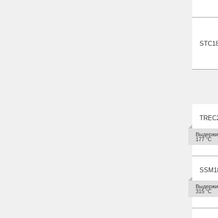
STC1
TREC
Выдержив
177 °С
SSM
1
Выдержив
315 °С