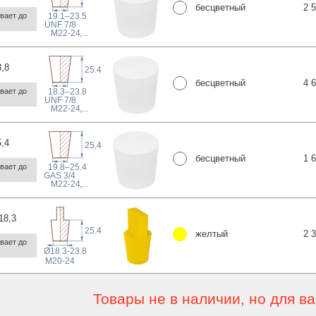
бесцветный
2 
19.1–23.5
ает до 
 UNF
7/8
M22-24
,...
3
,8
25.4
бесцветный
4 
18.3–23.8
ает до 
 UNF
7/8
M22-24
,...
5
,4
25.4
бесцветный
1 
19.8–25.4
ает до 
 GAS
3/4
M22-24
,...
18
,3
25.4
желтый
2 
ает до 
Ø18.3-23.8
M20-24
Товары не в наличии, но для в