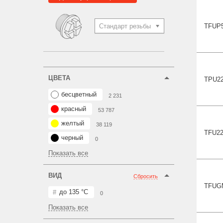
TFUP
Стандарт резьбы
ЦВЕТА
TPU22
бесцветный
2 231
красный
53 787
желтый
38 119
TFU22
черный
0
Показать все
ВИД
Сбросить
TFUG
до 135 °С
0
Показать все