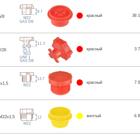
9.7
красный
36 
5
/8
M22
 GAS
5/8
11.3
красный
3 
/
26
25.1
M22
 UNF
1
 GAS
5/8
13.7
красный
7 
x1
,5
M22
желтый
6 
M22x1
,5
12
M22