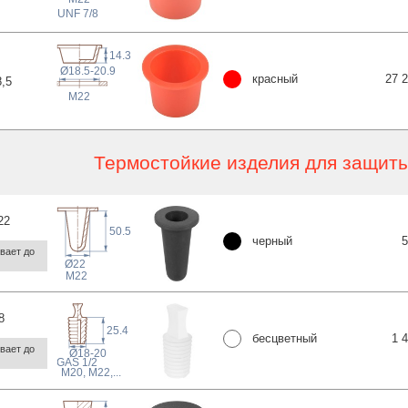
 UNF
7/8
14.3
Ø18.5-20.9
красный
27 
8
,5
M22
Термостойкие изделия для защит
22
50.5
черный
5
ает до 
Ø22
M22
8
25.4
бесцветный
1 
ает до 
Ø18-20
 GAS
1/2
M20, M22
,...