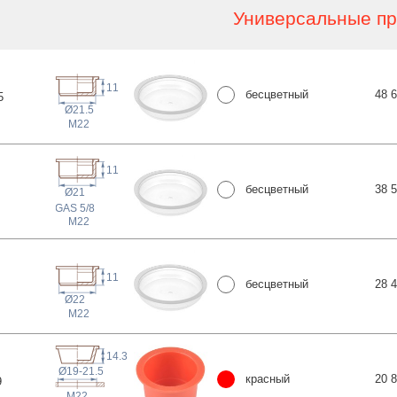
Универсальные пр
11
бесцветный
48 
5
Ø21.5
M22
11
бесцветный
38 
Ø21
 GAS
5/8
M22
11
бесцветный
28 
Ø22
M22
14.3
Ø19-21.5
красный
20 
9
M22