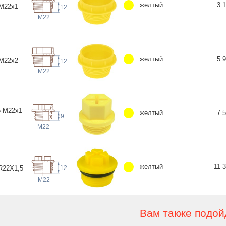
желтый
3 
M22
x1
12
M22
желтый
5 
M22
x2
12
M22
-M22x1
желтый
7 
9
M22
желтый
11 
12
R22X1
,5
M22
Вам также подой