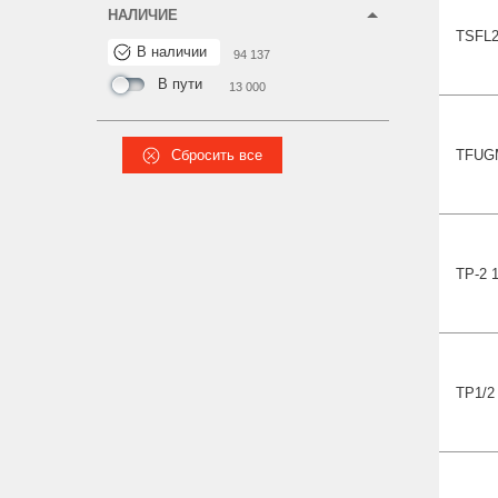
НАЛИЧИЕ
TSFL
В наличии
94 137
В пути
13 000
TFUG
Сбросить все
TP-2 
TP1
/2