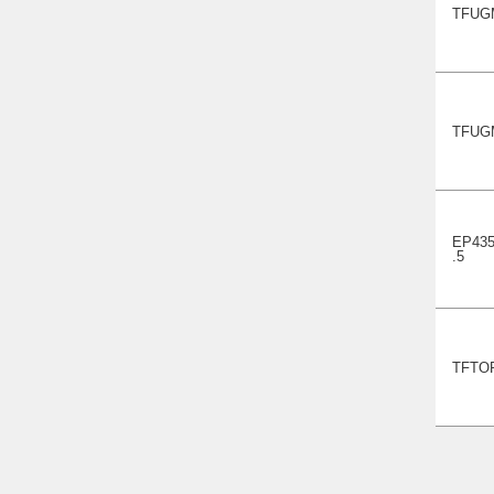
TFUG
TFUG
EP435
.5
TFTO