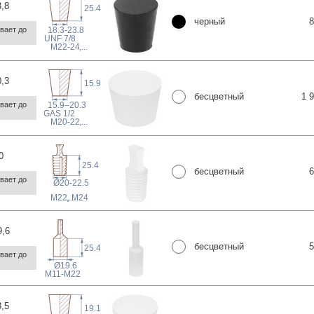
3
,8
25.4
черный
8
18.3-23.8
ает до 
 UNF
7/8
M22-24
,...
0
,3
15.9
бесцветный
1 
15.9–20.3
ает до 
 GAS
1/2
M20-22
,...
0
25.4
бесцветный
6
ает до 
Ø20-22.5
M22, M24
,...
9
,6
бесцветный
5
25.4
ает до 
Ø19.6
M11-M22
3
,5
19.1