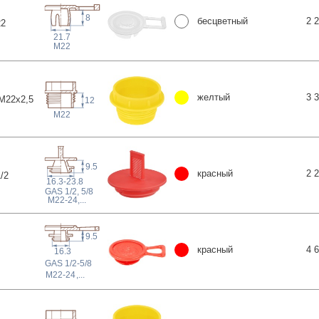
8
бесцветный
2 
22
21.7
M22
желтый
3 
M22x2
,5
12
M22
9.5
красный
2 
1
/2
16.3-23.8
 GAS
1/2, 5/8
M22-24
,...
9.5
красный
4 
16.3
 GAS
1/2-5/8
M22-24
,...