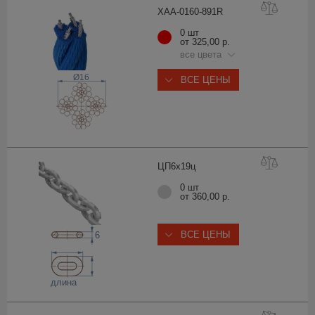
XAA-0160-89
1R
0 шт
от 325,00 р.
все цвета
Ø16
ВСЕ ЦЕНЫ
ЦП6х1
9ц
0 шт
от 360,00 р.
ВСЕ ЦЕНЫ
6
длина