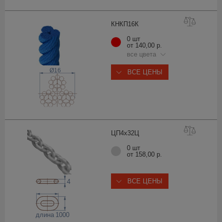
КНКП1
6К
0 шт
от 140,00 р.
все цвета
Ø16
ВСЕ ЦЕНЫ
ЦП4х3
2Ц
0 шт
от 158,00 р.
ВСЕ ЦЕНЫ
4
длина
1000