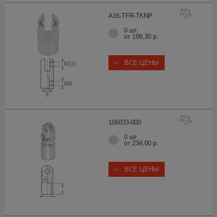
A16-TFR-TK
NP
0 шт
от 199,30 р.
ВСЕ ЦЕНЫ
M10
M8
8
106033-0
00
0 шт
от 234,00 р.
ВСЕ ЦЕНЫ