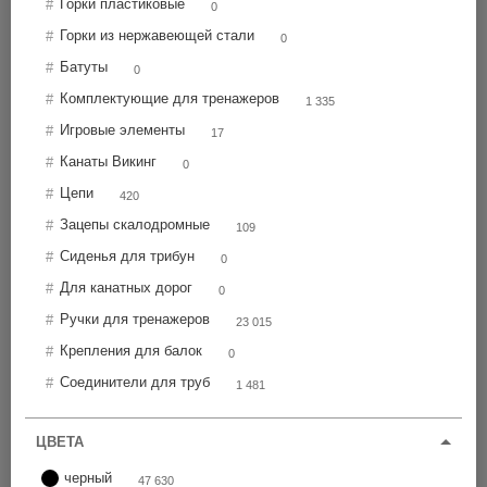
Горки пластиковые
Цена по возрастанию
0
Горки из нержавеющей стали
0
Батуты
0
КЖ89
ЧС
Комплектующие для тренажеров
1 335
300 шт
По запросу
Игровые элементы
17
Канаты Викинг
0
Ø89
ВСЕ ЦЕНЫ
Цепи
420
Зацепы скалодромные
109
Сиденья для трибун
Ø315
0
Для канатных дорог
0
КЖ76
ЧС
Ручки для тренажеров
23 015
Крепления для балок
280 шт
0
По запросу
Соединители для труб
1 481
Ø76
ВСЕ ЦЕНЫ
ЦВЕТА
черный
47 630