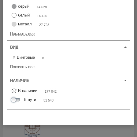
Ø315
серый
14 628
белый
14 426
КЖ80-80
ЧС
металл
27 723
99 шт
По запросу
Показать все
ВИД
80x80
ВСЕ ЦЕНЫ
Винтовые
0
Показать все
Ø315
НАЛИЧИЕ
КЖ100-100
ЧС
В наличии
177 042
60 шт
В пути
По запросу
51 543
100x100
ВСЕ ЦЕНЫ
Ø320