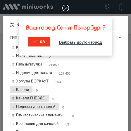
Меню
Фильтры
Ваш город Санкт-Петербург?
ТИП И ПАРАМЕТРЫ
ДА
Выбрать другой город
МИНИВОРКС ПРО
/
КОМПЛЕКТУЮЩИЕ ДЛЯ МАФ
Канат комбинированный
863
Комплектующие для МАФ
HDPE-пластик
0
Гильзы/втулки
21 850
Фильтры
Изделия для каната
127 406
Хомуты ВОРКАУТ
503
Качели
0
Качели ГНЕЗДО
0
Подвесы для качелей
0
Найти
Гимнастические элементы
10
Крепления для качелей
33