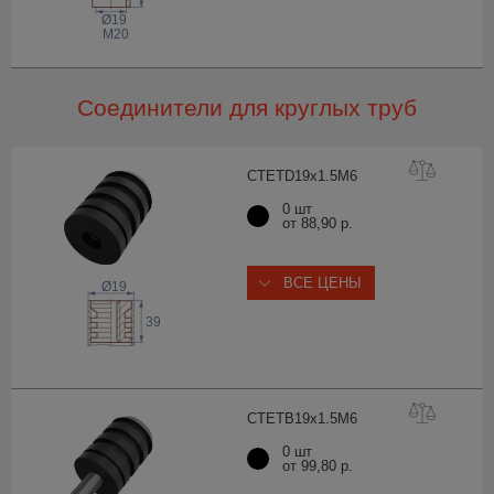
Ø19
M20
Соединители для круглых труб
CTETD19x1.5
M6
0 шт
от 88,90 р.
ВСЕ ЦЕНЫ
Ø19
39
CTETB19x1.5
M6
0 шт
от 99,80 р.