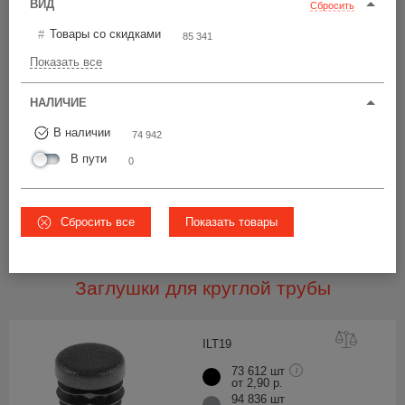
ВИД
Сбросить
У18-20
ЧС
Товары со скидками
85 341
48 879 шт
Показать все
от 3,90 р.
13 532 шт
от 4,68 р.
НАЛИЧИЕ
12 531 шт
Ø18-20
от 4,68 р.
В наличии
74 942
В пути
0
4
ВСЕ ЦЕНЫ
Сбросить все
Показать товары
Вам также подойдет
Заглушки для круглой трубы
ILT
19
73 612 шт
i
от 2,90 р.
94 836 шт