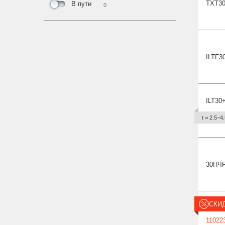
TXT
3
В пути
0
ILTF
3
ILT30
t = 2.5−4.
30Н
Ч
СКИ
11022