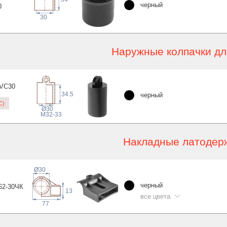
черный
0
30
Наружные колпачки дл
VC
30
34.5
черный
C)
Ø30
M32-33
Накладные латодер
Ø30
черный
62-30
ЧК
13
все цвета
77