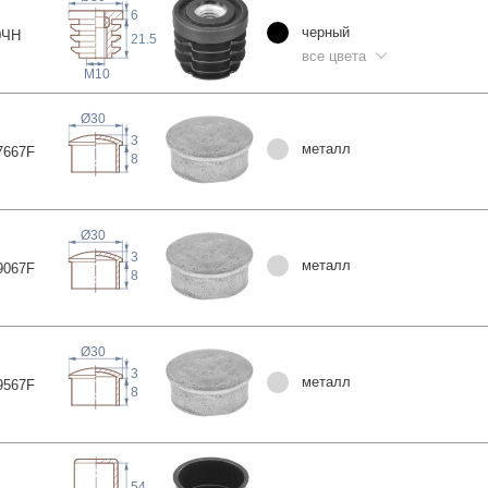
6
черный
0
ЧН
21.5
все цвета
M10
Ø30
3
металл
766
7F
8
Ø30
3
металл
906
7F
8
Ø30
3
металл
956
7F
8
54