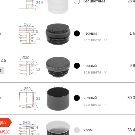
бесцветный
28 
0
24.6
1
Ø30
5
черный
1 
0
12
все цвета
Ø30
+2
,5
5
черный
9 
12
5
все цвета
Ø30
черный
30 
Р
21
все цвета
5
ДКА
Ø30
4
хром
53 
345
2C
16