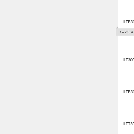
ILTB3
t = 2.5−4.
ILT3
0
ILTB
3
ILTT
3