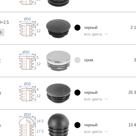
Ø30
0+2
,5
4
черный
2 
12
5
все цвета
Ø30
5
хром
3
C
12
Ø30
4
черный
25 
0
12
все цвета
Ø30
14.5
черный
13 
0
все цвета
17.5