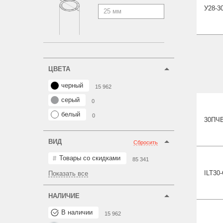
У28-3
ЦВЕТА
черный
15 962
серый
0
белый
0
30П
Ч
ВИД
Сбросить
Товары со скидками
85 341
ILT30
Показать все
НАЛИЧИЕ
В наличии
15 962