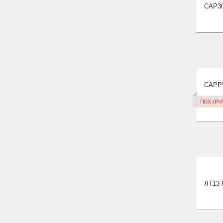
CAP
3
CAPP
ПВХ (PV
ЛТ13-