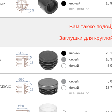
черный
15 
0
ЧР
все цвета
5.5
Вам также подой
Заглушки для кругло
черный
25 
Ø30
5
серый
16 
В
18
белый
5 
Ø30
серый
5 
5
-GRIG
IO
белый
13 
12
все цвета
Ø30