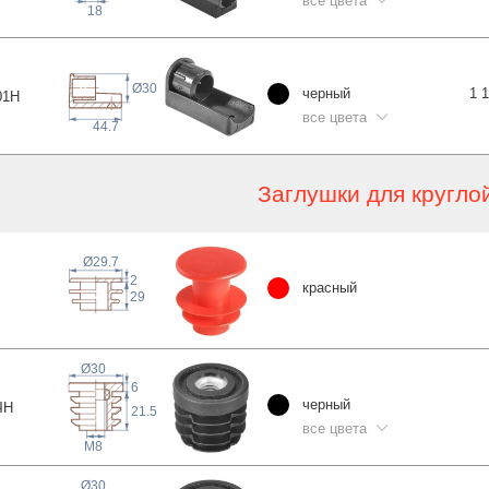
все цвета
18
Ø30
черный
1 
0
1H
все цвета
44.7
Заглушки для кругло
Ø29.7
2
красный
29
Ø30
6
черный
ЧН
21.5
все цвета
M8
Ø30