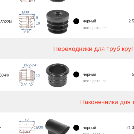
Ø30
6
черный
2 
4502
2N
19
все цвета
M10
Переходники для труб круг
Ø22-24
черный
5
30
ЧФ
20
все цвета
Ø30-32
Наконечники для 
70
черный
21 
Ø30
Р