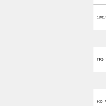
11011
ПР24-
Н30
Ч