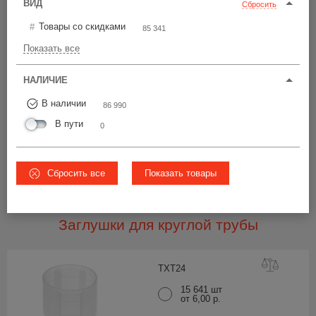
ВИД
Сбросить
У22-25
ЧС
Товары со скидками
85 341
60 420 шт
Показать все
от 4,40 р.
15 680 шт
от 5,28 р.
НАЛИЧИЕ
10 890 шт
Ø22-28
от 5,28 р.
В наличии
86 990
В пути
0
5
ВСЕ ЦЕНЫ
Сбросить все
Показать товары
Вам также подойдет
Заглушки для круглой трубы
TXT
24
15 641 шт
от 6,00 р.