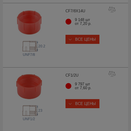
CF7/8X1
4U
9 148 шт
от 7,20 р.
ВСЕ ЦЕНЫ
20.2
 UNF
7/8
CF1/
2U
9 797 шт
от 7,60 р.
ВСЕ ЦЕНЫ
23
 UNF
1/2