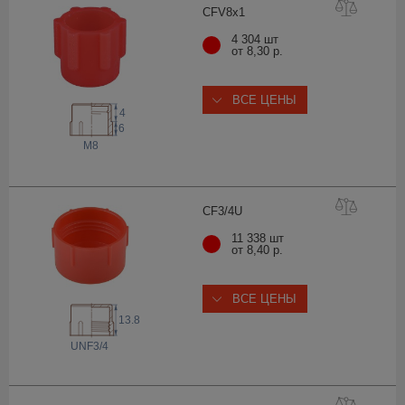
CFV8
x1
4 304 шт
от 8,30 р.
ВСЕ ЦЕНЫ
4
6
M8
CF3/
4U
11 338 шт
от 8,40 р.
ВСЕ ЦЕНЫ
13.8
 UNF
3/4