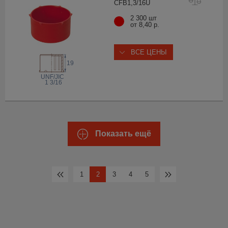
CFB1,3/1
6U
2 300 шт
от 8,40 р.
ВСЕ ЦЕНЫ
19
 UNF/JIC
1 3/16
Показать ещё
1
2
3
4
5