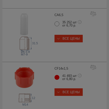
CA6
,5
35 252 шт
i
от 6,70 р.
ВСЕ ЦЕНЫ
31.5
Ø6.5-8
M7-9
CF14x1
,5
41 493 шт
i
от 6,80 р.
ВСЕ ЦЕНЫ
12
M14