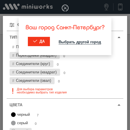
Меню
Фильтры
Ваш город Санкт-Петербург?
ТИП И ПАРАМЕТРЫ
ДА
Выбрать другой город
МИНИВОРКС ПРО
/
ПЕРЕХОДНИКИ И СОЕДИНИТЕЛИ
Переходники (круг)
7
Переходники и соединители Ø12 мм
Переходники (квадрат)
0
Соединители (круг)
0
Фильтры
Соединители (квадрат)
0
Соединители (овал)
0
Для выбора параметров
необходимо выбрать тип изделия
ЦВЕТА
Найти
черный
7
серый
0