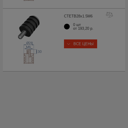
CTETB28x1.5
M6
0 шт
от 193,20 р.
Ø28
ВСЕ ЦЕНЫ
 M
6
30