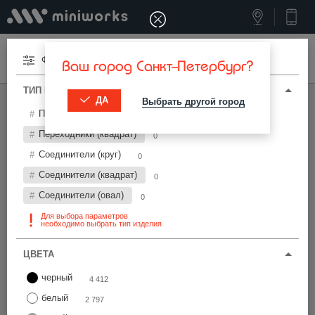
Меню
Фильтры
Ваш город Санкт-Петербург?
ТИП И ПАРАМЕТРЫ
ДА
Выбрать другой город
МИНИВОРКС ПРО
/
ПЕРЕХОДНИКИ И СОЕДИНИТЕЛИ
Переходники (круг)
7 209
Переходники и соединители Ø28 мм
Переходники (квадрат)
0
Соединители (круг)
0
Фильтры
Соединители (квадрат)
0
Соединители (овал)
0
Для выбора параметров
необходимо выбрать тип изделия
ЦВЕТА
Найти
черный
4 412
белый
2 797