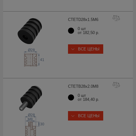
CTETD28x1.5
M6
0 шт
от 182,50 р.
ВСЕ ЦЕНЫ
Ø28
41
CTETB28x2.0
M8
0 шт
от 184,40 р.
Ø28
ВСЕ ЦЕНЫ
 M
8
30