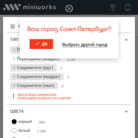
Меню
Фильтры
Ваш город Санкт-Петербург?
ТИП И ПАРАМЕТРЫ
ДА
Выбрать другой город
МИНИВОРКС ПРО
/
ПЕРЕХОДНИКИ И СОЕДИНИТЕЛИ
Переходники (круг)
0
Переходники и соединители 60х60 мм
Переходники (квадрат)
2 156
Соединители (круг)
0
Фильтры
Соединители (квадрат)
0
Соединители (овал)
0
Для выбора параметров
необходимо выбрать тип изделия
ЦВЕТА
Найти
черный
868
белый
1 288