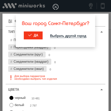
Меню
Фильтры
Ваш город Санкт-Петербург?
ТИП И ПАРАМЕТРЫ
ДА
Выбрать другой город
МИНИВОРКС ПРО
/
ПЕРЕХОДНИКИ И СОЕДИНИТЕЛИ
Переходники (круг)
13 278
Переходники и соединители Ø40 мм
Переходники (квадрат)
0
Соединители (круг)
0
Фильтры
Соединители (квадрат)
0
Соединители (овал)
0
Для выбора параметров
необходимо выбрать тип изделия
ЦВЕТА
Найти
черный
10 481
белый
2 797