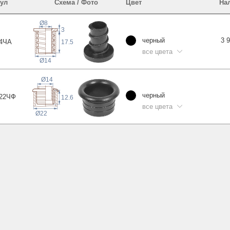
ул
Схема / Фото
Цвет
На
Ø8
3
черный
3 
4
ЧА
17.5
все цвета
Ø14
Ø14
черный
22
ЧФ
12.6
все цвета
Ø22