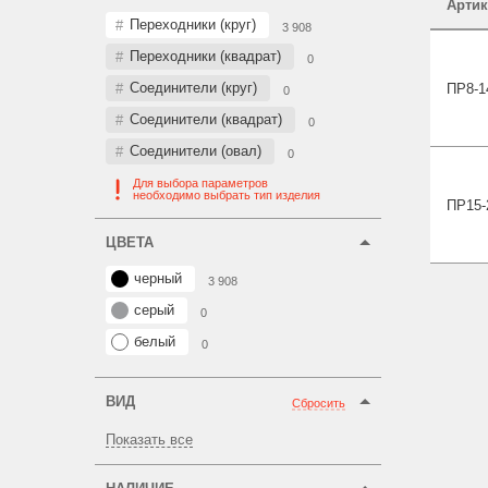
Артик
Переходники (круг)
3 908
Переходники (квадрат)
0
Соединители (круг)
ПР8-1
0
Соединители (квадрат)
0
Соединители (овал)
0
Для выбора параметров
необходимо выбрать тип изделия
ПР15-
ЦВЕТА
черный
3 908
серый
0
белый
0
ВИД
Сбросить
Показать все