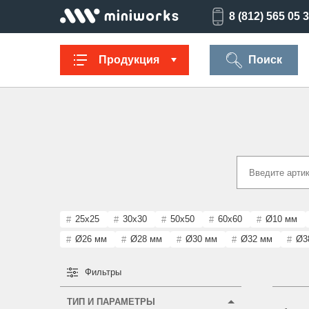
8 (812) 565 05 
Продукция
Поиск
Заглушки для
Ультратонкие
Заглушки для
Опоры
труб
для отверстий
отверстий
резьбов
Техническая
Универсальные
Регулируемые
Заглушки
фурнитура
опоры
опоры
опоро
25x25
30x30
50x50
60x60
Ø10 мм
Ø26 мм
Ø28 мм
Ø30 мм
Ø32 мм
Ø3
Фильтры
Колпачки на
Переходники и
Латодержатели
Мебельн
болт/гайку
соединители
опоры
ТИП И ПАРАМЕТРЫ