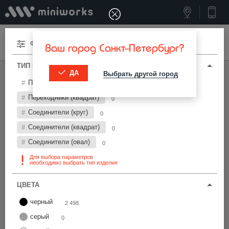
Меню
Фильтры
Ваш город Санкт-Петербург?
ТИП И ПАРАМЕТРЫ
ДА
Выбрать другой город
МИНИВОРКС ПРО
/
ПЕРЕХОДНИКИ И СОЕДИНИТЕЛИ
Переходники (круг)
2 498
Переходники и соединители Ø18 мм
Переходники (квадрат)
0
Соединители (круг)
0
Фильтры
Соединители (квадрат)
0
Соединители (овал)
0
Для выбора параметров
необходимо выбрать тип изделия
ЦВЕТА
Найти
черный
2 498
серый
0