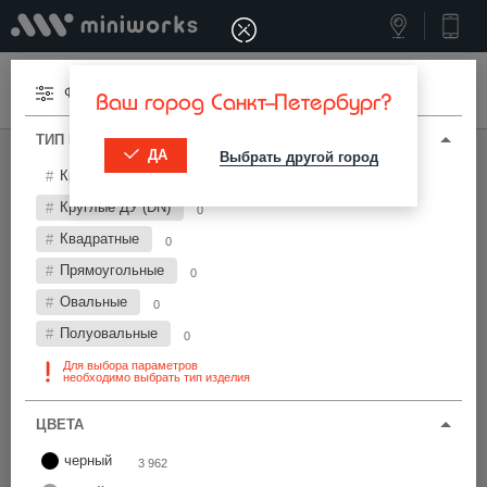
Меню
Фильтры
Ваш город Санкт-Петербург?
ТИП И ПАРАМЕТРЫ
ДА
Выбрать другой город
МИНИВОРКС ПРО
/
ЗАГЛУШКИ ДЛЯ ТРУБ
Круглые
20 886
Заглушки для труб круглые Ø110 мм
Круглые ДУ (DN)
0
Квадратные
0
Фильтры
Прямоугольные
0
Овальные
0
Полуовальные
0
Для выбора параметров
необходимо выбрать тип изделия
Найти
ЦВЕТА
черный
3 962