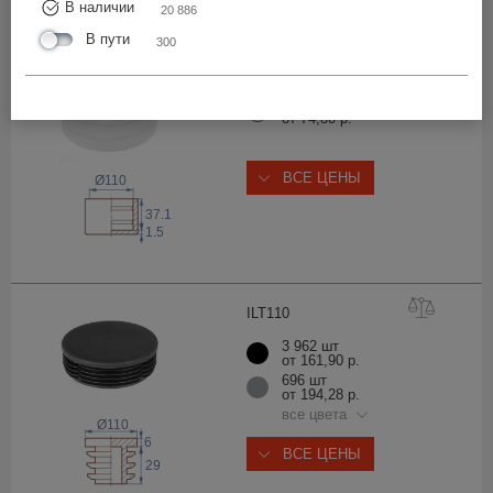
В наличии
20 886
В пути
300
TXT1
10
6 269 шт
от 74,80 р.
ВСЕ ЦЕНЫ
Ø110
37.1
1.5
ILT1
10
3 962 шт
от 161,90 р.
696 шт
от 194,28 р.
все цвета
Ø110
6
ВСЕ ЦЕНЫ
29