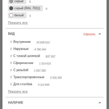
серый
Цена по возрастанию
0
серый (RAL 7011)
0
белый
0
TXTPE4
00
Показать все
74 шт
от 684,50 р.
ВИД
Сбросить
ВСЕ ЦЕНЫ
Внутренние
24 628 612
Ø400
Наружные
50
4 780 164
С тонкой шляпкой
837 357
Сферические
1 314 615
С резьбой
1 037 282
TXT4
00
Транспортировочные
2 316 332
252 шт
от 1 088,00 р.
Для столбов
3 112 835
Показать все
ВСЕ ЦЕНЫ
Ø400
НАЛИЧИЕ
65