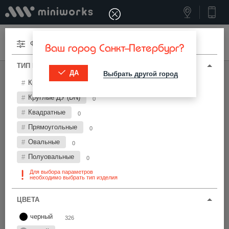
Меню
Фильтры
Ваш город Санкт-Петербург?
ТИП И ПАРАМЕТРЫ
ДА
Выбрать другой город
МИНИВОРКС ПРО
/
ЗАГЛУШКИ ДЛЯ ТРУБ
Круглые
326
Заглушки для труб Ø400 мм
Круглые ДУ (DN)
0
Квадратные
0
Фильтры
Прямоугольные
0
Овальные
0
Полуовальные
0
Для выбора параметров
необходимо выбрать тип изделия
Найти
ЦВЕТА
черный
326