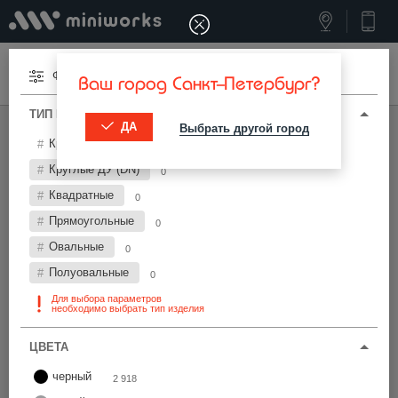
Меню
Фильтры
Ваш город Санкт-Петербург?
ТИП И ПАРАМЕТРЫ
ДА
Выбрать другой город
МИНИВОРКС ПРО
/
ЗАГЛУШКИ ДЛЯ ТРУБ
Круглые
12 552
Заглушки для труб Ø160 мм
Круглые ДУ (DN)
0
Квадратные
0
Фильтры
Прямоугольные
0
Овальные
0
Полуовальные
0
Для выбора параметров
необходимо выбрать тип изделия
Найти
ЦВЕТА
черный
2 918