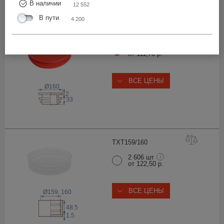
В наличии
12 552
В пути
4 200
ILU1
60
3 034 шт
от 111,70 р.
ВСЕ ЦЕНЫ
Ø160
2
33
TXT159/1
60
2 606 шт
i
от 122,50 р.
ВСЕ ЦЕНЫ
Ø159, 160
48.5
1.5