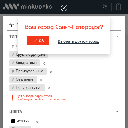
Меню
Фильтры
Ваш город Санкт-Петербург?
ТИП И ПАРАМЕТРЫ
ДА
Выбрать другой город
МИНИВОРКС ПРО
/
ЗАГЛУШКИ ДЛЯ ТРУБ
Круглые
0
Пластиковые заглушки для труб
Круглые ДУ (DN)
0
Квадратные
0
Фильтры
Прямоугольные
0
Овальные
0
Полуовальные
0
Для выбора параметров
необходимо выбрать тип изделия
Найти
ЦВЕТА
черный
0