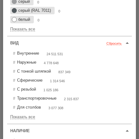
серый
Цена по возрастанию
0
серый (RAL 7011)
0
белый
0
CAP
14
Показать все
0 шт
от 15,60 р.
ВИД
Сбросить
ВСЕ ЦЕНЫ
Внутренние
24 511 531
29
Наружные
4 778 648
Ø14
С тонкой шляпкой
837 349
M14
Сферические
1 314 546
С резьбой
1 025 186
Транспортировочные
2 315 837
Для столбов
3 077 308
Показать все
НАЛИЧИЕ