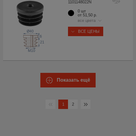
110114802
2N
0 шт
от 51,50 р.
все цвета
Ø40
ВСЕ ЦЕНЫ
6
21
M10
Показать ещё
1
2