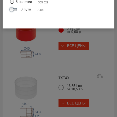
В наличии
305 529
ВСЕ ЦЕНЫ
В пути
7 400
TXTPE
40
5 913 шт
от 9,90 р.
ВСЕ ЦЕНЫ
Ø40
24.6
TXT
40
16 851 шт
от 10,50 р.
ВСЕ ЦЕНЫ
Ø40
24.3
1.2