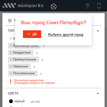
Меню
Фильтры
Ваш город Санкт-Петербург?
ТИП И ПАРАМЕТРЫ
ДА
Выбрать другой город
МИНИВОРКС ПРО
/
ЗАГЛУШКИ ДЛЯ ТРУБ
Круглые
305 529
Заглушки для труб Ø40 мм
Круглые ДУ (DN)
0
Квадратные
0
Фильтры
Прямоугольные
0
Овальные
0
Полуовальные
0
Для выбора параметров
необходимо выбрать тип изделия
Найти
ЦВЕТА
черный
144 258