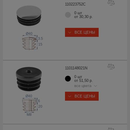
11022375
2C
0 шт
от 30,30 р.
ВСЕ ЦЕНЫ
Ø40
3.5
15
110114802
1N
0 шт
от 51,50 р.
все цвета
Ø40
ВСЕ ЦЕНЫ
6
20
M8