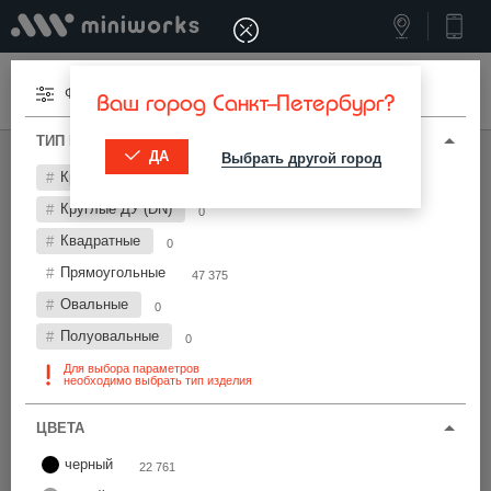
Меню
Фильтры
Ваш город Санкт-Петербург?
ТИП И ПАРАМЕТРЫ
ДА
Выбрать другой город
МИНИВОРКС ПРО
/
ЗАГЛУШКИ ДЛЯ ТРУБ
Круглые
0
Заглушки для труб 60х40 мм
Круглые ДУ (DN)
0
Квадратные
0
Фильтры
Прямоугольные
47 375
Овальные
0
Полуовальные
0
Для выбора параметров
необходимо выбрать тип изделия
Найти
ЦВЕТА
черный
22 761