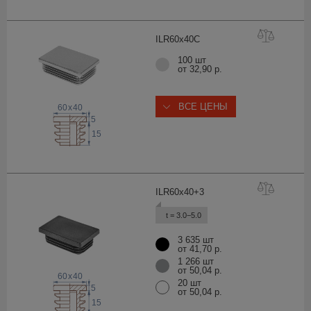
ILR60x4
0C
100 шт
от 32,90 р.
ВСЕ ЦЕНЫ
60
x
40
5
15
ILR60x40
+3
t = 3.0−5.0
3 635 шт
от 41,70 р.
1 266 шт
от 50,04 р.
60
x
40
20 шт
5
от 50,04 р.
15