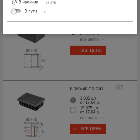
В наличии
47 375
В пути
0
40-60Н
ЧК
11 361 шт
от 16,70 р.
все цвета
ВСЕ ЦЕНЫ
60
x
40
23
3
ILR60x40-GRIG
IO
3 035 шт
от 17,64 р.
15 975 шт
от 17,64 р.
все цвета
60
x
40
5
ВСЕ ЦЕНЫ
15