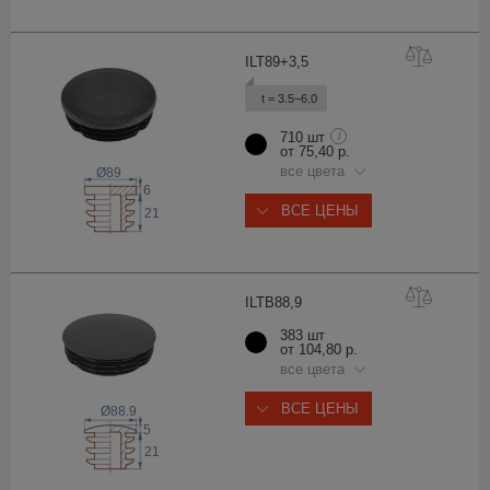
ILT89+3
,5
t = 3.5−6.0
710 шт
i
от 75,40 р.
все цвета
Ø89
6
ВСЕ ЦЕНЫ
21
ILTB88
,9
383 шт
от 104,80 р.
все цвета
ВСЕ ЦЕНЫ
Ø88.9
5
21