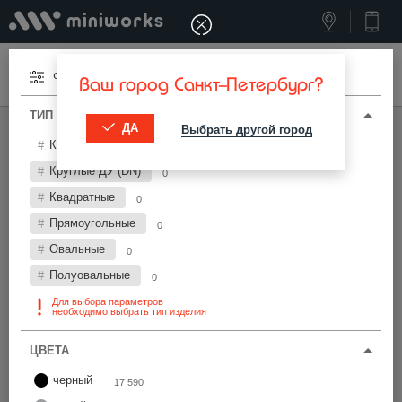
Меню
Фильтры
Ваш город Санкт-Петербург?
ТИП И ПАРАМЕТРЫ
ДА
Выбрать другой город
МИНИВОРКС ПРО
/
ЗАГЛУШКИ ДЛЯ ТРУБ
Круглые
33 781
Заглушки для труб Ø89 мм
Круглые ДУ (DN)
0
Квадратные
0
Фильтры
Прямоугольные
0
Овальные
0
Полуовальные
0
Для выбора параметров
необходимо выбрать тип изделия
Найти
ЦВЕТА
черный
17 590