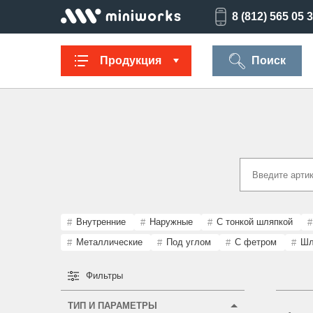
8 (812) 565 05 
Продукция
Поиск
Заглушки для
Ультратонкие
Заглушки для
Опоры
труб
для отверстий
отверстий
резьбов
Техническая
Универсальные
Регулируемые
Заглушки
фурнитура
опоры
опоры
опоро
Внутренние
Наружные
С тонкой шляпкой
Металлические
Под углом
С фетром
Шл
Фильтры
Колпачки на
Переходники и
Латодержатели
Мебельн
болт/гайку
соединители
опоры
ТИП И ПАРАМЕТРЫ