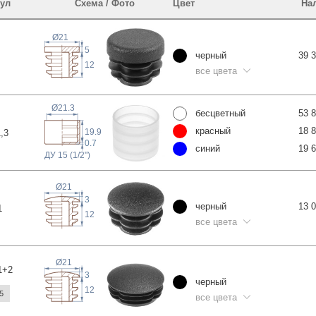
ул
Схема / Фото
Цвет
На
Ø21
5
черный
39 
12
все цвета
Ø21.3
бесцветный
53 
красный
18 
19.9
1
,3
0.7
синий
19 
ДУ 15 (1/2")
Ø21
3
черный
13 
1
12
все цвета
Ø21
1
+2
3
черный
12
5
все цвета