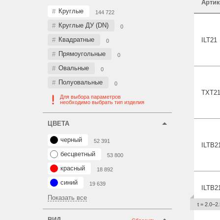
Артик
Круглые
144 722
Круглые ДУ (DN)
0
Квадратные
ILT
21
0
Прямоугольные
0
Овальные
0
Полуовальные
0
TXT2
Для выбора параметров
необходимо выбрать тип изделия
ЦВЕТА
черный
52 391
ILTB
2
бесцветный
53 800
красный
18 892
синий
19 639
ILTB2
Показать все
t = 2.0−2.
ВИД