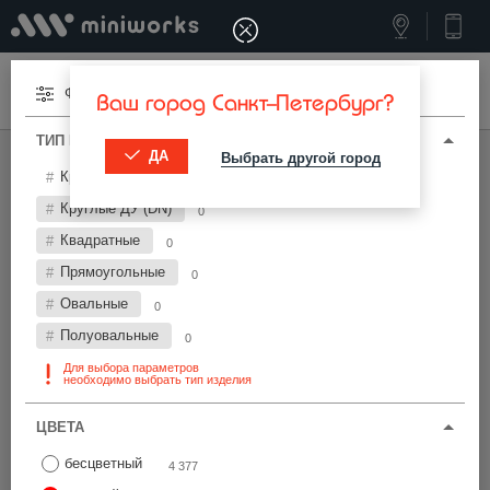
Меню
Фильтры
Ваш город Санкт-Петербург?
ТИП И ПАРАМЕТРЫ
ДА
Выбрать другой город
МИНИВОРКС ПРО
/
ЗАГЛУШКИ ДЛЯ ТРУБ
Круглые
6 218
Заглушки для труб Ø225 мм
Круглые ДУ (DN)
0
Квадратные
0
Фильтры
Прямоугольные
0
Овальные
0
Полуовальные
0
Для выбора параметров
необходимо выбрать тип изделия
Найти
ЦВЕТА
бесцветный
4 377