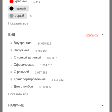
красный
Цена по возрастанию
1 841
черный
0
серый
0
TXTPE2
25
Показать все
1 841 шт
от 87,10 р.
ВИД
Сбросить
ВСЕ ЦЕНЫ
Внутренние
24 628 612
Ø225
Наружные
40.3
4 780 164
С тонкой шляпкой
837 357
Сферические
1 314 615
С резьбой
1 037 282
TXT2
25
Транспортировочные
2 316 332
4 377 шт
от 237,90 р.
Для столбов
3 112 835
Показать все
ВСЕ ЦЕНЫ
Ø225
НАЛИЧИЕ
40.3