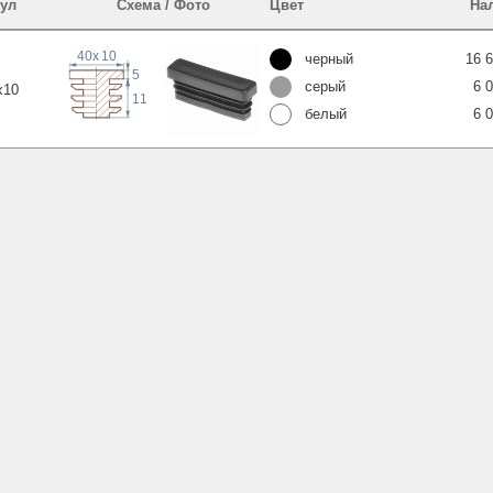
ул
Схема / Фото
Цвет
На
40
x
10
черный
16 
5
серый
6 
x
10
11
белый
6 