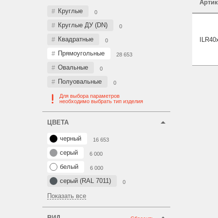
Артик
Круглые
0
Круглые ДУ (DN)
0
Квадратные
ILR40
0
Прямоугольные
28 653
Овальные
0
Полуовальные
0
Для выбора параметров
необходимо выбрать тип изделия
ЦВЕТА
черный
16 653
серый
6 000
белый
6 000
серый (RAL 7011)
0
Показать все
ВИД