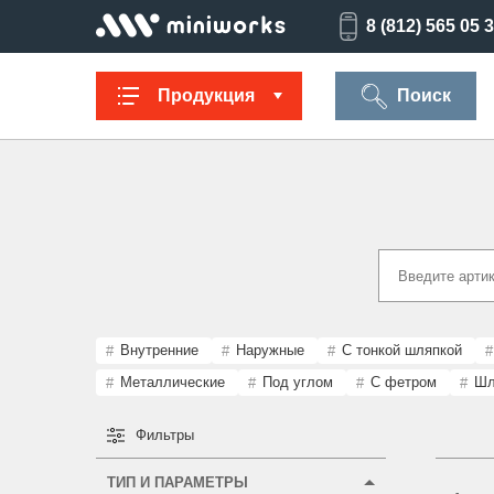
8 (812) 565 05 
Продукция
Поиск
Заглушки для
Ультратонкие
Заглушки для
Опоры
труб
для отверстий
отверстий
резьбов
Техническая
Универсальные
Регулируемые
Заглушки
фурнитура
опоры
опоры
опоро
Внутренние
Наружные
С тонкой шляпкой
Металлические
Под углом
С фетром
Шл
Фильтры
Колпачки на
Переходники и
Латодержатели
Мебельн
болт/гайку
соединители
опоры
ТИП И ПАРАМЕТРЫ