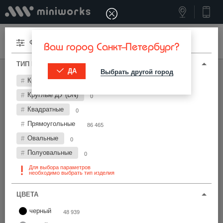
Меню
Фильтры
Ваш город Санкт-Петербург?
ТИП И ПАРАМЕТРЫ
ДА
Выбрать другой город
МИНИВОРКС ПРО
/
ЗАГЛУШКИ ДЛЯ ТРУБ
Круглые
0
Заглушки для труб 30х10 мм
Круглые ДУ (DN)
0
Квадратные
0
Фильтры
Прямоугольные
86 465
Овальные
0
Полуовальные
0
Для выбора параметров
необходимо выбрать тип изделия
Найти
ЦВЕТА
черный
48 939