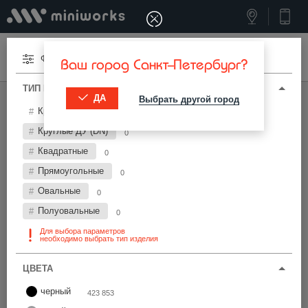
Меню
Фильтры
Ваш город Санкт-Петербург?
ТИП И ПАРАМЕТРЫ
ДА
Выбрать другой город
МИНИВОРКС ПРО
/
ЗАГЛУШКИ ДЛЯ ТРУБ
Круглые
1 265 848
Заглушки для труб Ø14 мм
Круглые ДУ (DN)
0
Квадратные
0
Фильтры
Прямоугольные
0
Овальные
0
Полуовальные
0
Для выбора параметров
необходимо выбрать тип изделия
Найти
ЦВЕТА
черный
423 853