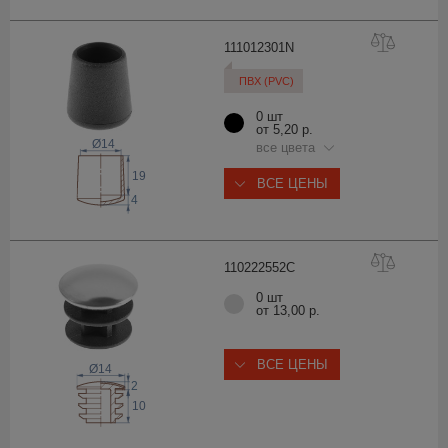
11101230
1N
ПВХ (PVC)
0 шт
от 5,20 р.
Ø14
все цвета
19
ВСЕ ЦЕНЫ
4
11022255
2C
0 шт
от 13,00 р.
ВСЕ ЦЕНЫ
Ø14
2
10